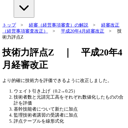
トップ
>
経審（経営事項審査）の解説
>
経審改正
（経営事項審査改正）
>
平成20年4月経審改正
> 技
術力評点Z
技術力評点Z ｜ 平成20年4
月経審改正
より的確に技術力を評価できるように改正しました。
ウェイト引き上げ（0.2→0.25）
技術者数と元請完工高をそれぞれ数値化したものの合
計を評価
基幹技能者について新たに加点
監理技術者講習の受講者に加点
評点テーブルを線形式化