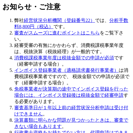
お知らせ・ご注意
弊社
経営状況分析機関（登録番号22）
では、
分析手数
料8,800円（税込）
です。
審査がスムーズに進むポイントはこちら
をご覧下さ
い。
経審受審の有無にかかわらず、
消費税課税事業年度
は、税抜決算（税抜経理）が一般的
です。
消費税課税事業年度は税抜金額での申請が必須
です
（経審申請する場合）。
インボイス登録事業者（適格請求書発行事業者）
は消
費税課税事業者ですので、 税抜金額での申請が必須で
す（経審申請する場合）。
免税事業者が決算期の途中でインボイス登録を行った
場合には、インボイス登録後は税抜金額で経審申請
す
る必要があります。
審査基準日が１年以上前の経営状況分析申請は受け付
けできません
。
決算書類に明らかな問題が見つかったときは、審査で
きない場合もあります
。
行政書士資格をお持ちでない方は、代理申請はできま