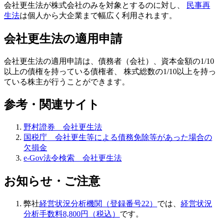
会社更生法が株式会社のみを対象
とするのに対し、
民事再
生法
は個人から大企業まで幅広く利用されます。
会社更生法の適用申請
会社更生法の適用申請は、債務者（会社）、資本金額の1/10
以上の債権を持っている債権者、 株式総数の1/10以上を持っ
ている株主が行うことができます。
参考・関連サイト
野村證券 会社更生法
国税庁 会社更生等による債務免除等があった場合の
欠損金
e-Gov法令検索 会社更生法
お知らせ・ご注意
弊社
経営状況分析機関（登録番号22）
では、
経営状況
分析手数料8,800円（税込）
です。