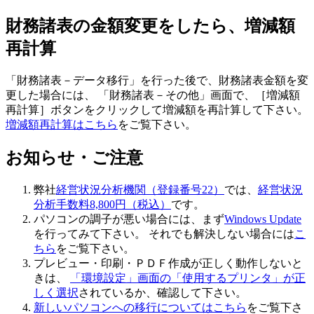
財務諸表の金額変更をしたら、増減額
再計算
「財務諸表－データ移行」を行った後で、財務諸表金額を変
更した場合には、 「財務諸表－その他」画面で、［増減額
再計算］ボタンをクリックして増減額を再計算して下さい。
増減額再計算はこちら
をご覧下さい。
お知らせ・ご注意
弊社
経営状況分析機関（登録番号22）
では、
経営状況
分析手数料8,800円（税込）
です。
パソコンの調子が悪い場合には、まず
Windows Update
を行ってみて下さい。 それでも解決しない場合には
こ
ちら
をご覧下さい。
プレビュー・印刷・ＰＤＦ作成が正しく動作しないと
きは、
「環境設定」画面の「使用するプリンタ」が正
しく選択
されているか、確認して下さい。
新しいパソコンへの移行についてはこちら
をご覧下さ