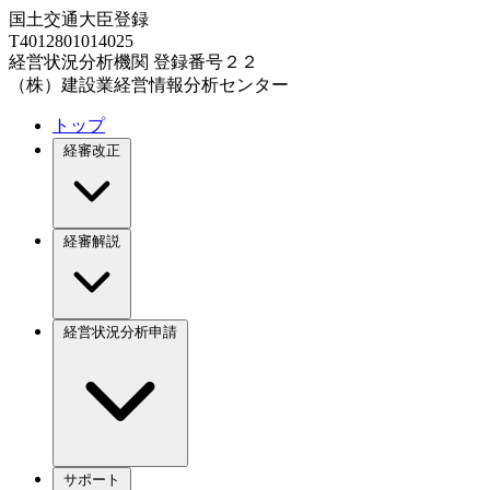
国土交通大臣登録
T4012801014025
経営状況分析機関 登録番号２２
（株）建設業経営情報分析センター
トップ
経審改正
経審解説
経営状況分析申請
サポート