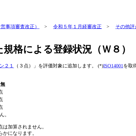
経営事項審査改正）
>
令和５年１月経審改正
>
その他評
た規格による登録状況（Ｗ８）
ン２１
（３点）」を評価対象に追加します。 (*)
ISO14001
を取
無
点
点
点
ん。
点は加算されません
。
らかになります。