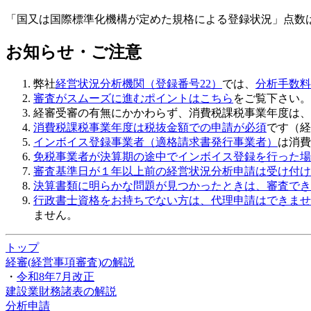
「国又は国際標準化機構が定めた規格による登録状況」点数
お知らせ・ご注意
弊社
経営状況分析機関（登録番号22）
では、
分析手数料8
審査がスムーズに進むポイントはこちら
をご覧下さい。
経審受審の有無にかかわらず、
消費税課税事業年度は、
消費税課税事業年度は税抜金額での申請が必須
です（経
インボイス登録事業者（適格請求書発行事業者）
は消費
免税事業者が決算期の途中でインボイス登録を行った場
審査基準日が１年以上前の経営状況分析申請は受け付け
決算書類に明らかな問題が見つかったときは、審査でき
行政書士資格をお持ちでない方は、代理申請はできませ
ません。
トップ
経審(経営事項審査)の解説
・
令和8年7月改正
建設業財務諸表の解説
分析申請