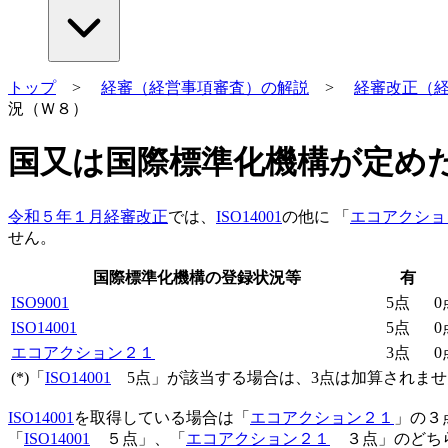
トップ
>
経審（経営事項審査）の解説
>
経審改正（
況（Ｗ８）
国又は国際標準化機構が定め
令和５年１月経審改正
では、
ISO14001
の他に 「
エコアクショ
せん。
国際標準化機構の登録状況等
有
ISO9001
5点
0
ISO14001
5点
0
エコアクション２１
3点
0
(*)「
ISO14001
5点」が該当する場合は、3点は加算されませ
ISO14001
を取得している場合は「
エコアクション２１
」の３
「
ISO14001
５点」、「
エコアクション２１
３点」のどち