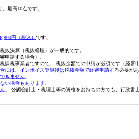
は、
最高10点
です。
,800円（税込）
です。
税抜決算（税抜経理）が一般的
です。
審申請する場合）。
税課税事業者ですので、 税抜金額での申請が必須です（経審
合には、インボイス登録後は税抜金額で経審申請
する必要があ
できません
。
ない場合もあります
。
ん
。 公認会計士・税理士等の資格をお持ちの方でも、行政書