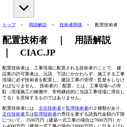
トップ
>
用語解説
>
技術者関係
> 配置技術者
配置技術者 ｜ 用語解説
｜ CIAC.JP
配置技術者は、工事現場に配置される技術者のことで、 建
設業の許可業者は、元請、下請にかかわらず、施工する工事
現場に必ず技術者を配置し、建設工事の管理・監督をしなけ
ればなりません。 技術者の「配置」とは、工事現場への常
駐（現場施工の稼働中、常時継続的に当該工事現場に滞在し
てる）を意味するものではありません。
配置技術者には、
主任技術者
と
監理技術者
の２種類があり、
主任技術者
又は
監理技術者
の専任を要する請負代金額の下限
について、 3500万円（建築一式工事の場合は7000万円）か
ら4000万円（建築一式工事の場合は8000万円）に引き上げら