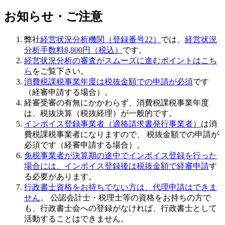
お知らせ・ご注意
弊社
経営状況分析機関（登録番号22）
では、
経営状況
分析手数料8,800円（税込）
です。
経営状況分析の審査がスムーズに進むポイントはこち
ら
をご覧下さい。
消費税課税事業年度は税抜金額での申請が必須
です
（経審申請する場合）。
経審受審の有無にかかわらず、消費税課税事業年度
は、税抜決算（税抜経理）が一般的です。
インボイス登録事業者（適格請求書発行事業者）
は消
費税課税事業者になりますので、 税抜金額での申請が
必須です（経審申請する場合）。
免税事業者が決算期の途中でインボイス登録を行った
場合には、インボイス登録後は税抜金額で経審申請
す
る必要があります。
行政書士資格をお持ちでない方は、代理申請はできま
せん
。 公認会計士・税理士等の資格をお持ちの方で
も、行政書士会への登録がなければ、行政書士として
活動することはできません。