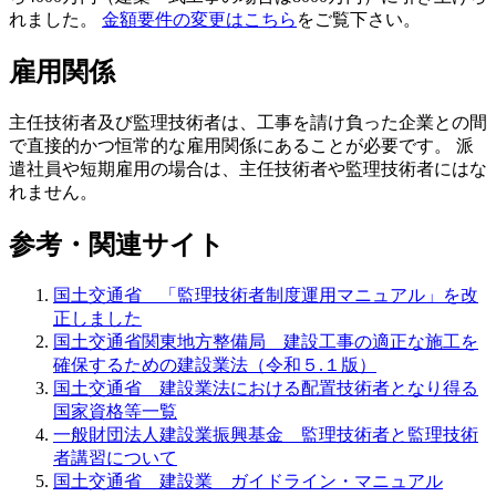
れました。
金額要件の変更はこちら
をご覧下さい。
雇用関係
主任技術者及び監理技術者は、工事を請け負った企業との間
で
直接的かつ恒常的な雇用関係
にあることが必要です。 派
遣社員や短期雇用の場合は、主任技術者や監理技術者にはな
れません。
参考・関連サイト
国土交通省 「監理技術者制度運用マニュアル」を改
正しました
国土交通省関東地方整備局 建設工事の適正な施工を
確保するための建設業法（令和５.１版）
国土交通省 建設業法における配置技術者となり得る
国家資格等一覧
一般財団法人建設業振興基金 監理技術者と監理技術
者講習について
国土交通省 建設業 ガイドライン・マニュアル