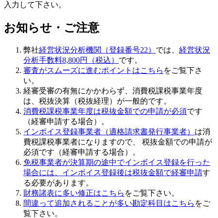
入力して下さい。
お知らせ・ご注意
弊社
経営状況分析機関（登録番号22）
では、
経営状況
分析手数料8,800円（税込）
です。
審査がスムーズに進むポイントはこちら
をご覧下さ
い。
経審受審の有無にかかわらず、
消費税課税事業年度
は、税抜決算（税抜経理）
が一般的です。
消費税課税事業年度は税抜金額での申請が必須
です
（経審申請する場合）。
インボイス登録事業者（適格請求書発行事業者）
は消
費税課税事業者になりますので、 税抜金額での申請が
必須です（経審申請する場合）。
免税事業者が決算期の途中でインボイス登録を行った
場合には、インボイス登録後は税抜金額で経審申請
す
る必要があります。
財務諸表に多い修正はこちら
をご覧下さい。
間違って追加されることが多い勘定科目はこちら
をご
覧下さい。