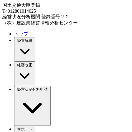
国土交通大臣登録
T4012801014025
経営状況分析機関 登録番号２２
（株）建設業経営情報分析センター
トップ
経審解説
経審改正
経営状況分析申請
サポート