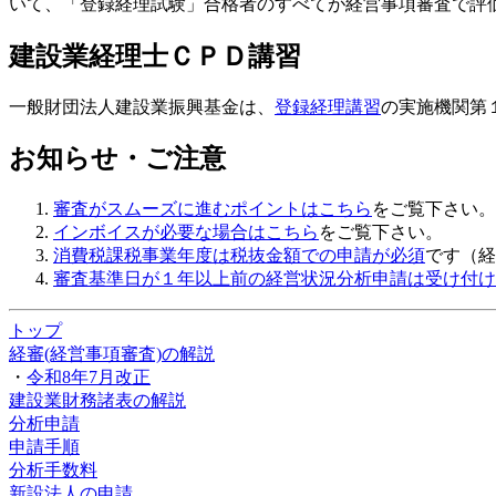
いて、「登録経理試験」合格者のすべてが経営事項審査で評
建設業経理士ＣＰＤ講習
一般財団法人建設業振興基金は、
登録経理講習
の実施機関第
お知らせ・ご注意
審査がスムーズに進むポイントはこちら
をご覧下さい。
インボイスが必要な場合はこちら
をご覧下さい。
消費税課税事業年度は税抜金額での申請が必須
です（経
審査基準日が１年以上前の経営状況分析申請は受け付け
トップ
経審(経営事項審査)の解説
・
令和8年7月改正
建設業財務諸表の解説
分析申請
申請手順
分析手数料
新設法人の申請