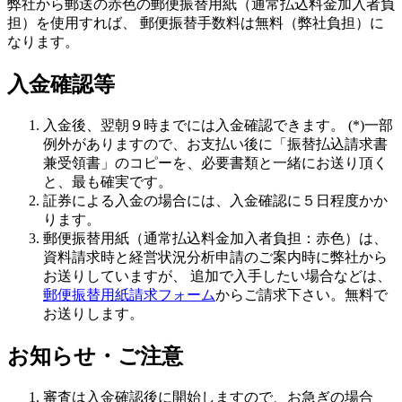
弊社から郵送の赤色の郵便振替用紙（通常払込料金加入者負
担）を使用すれば、
郵便振替手数料は無料（弊社負担）
に
なります。
入金確認等
入金後、翌朝９時までには入金確認できます。 (*)一部
例外がありますので、お支払い後に「振替払込請求書
兼受領書」のコピーを、必要書類と一緒にお送り頂く
と、最も確実です。
証券による入金の場合には、入金確認に５日程度かか
ります。
郵便振替用紙（通常払込料金加入者負担：赤色）は、
資料請求時と経営状況分析申請のご案内時に弊社から
お送りしていますが、 追加で入手したい場合などは、
郵便振替用紙請求フォーム
からご請求下さい。無料で
お送りします。
お知らせ・ご注意
審査は入金確認後に開始しますので、
お急ぎの場合