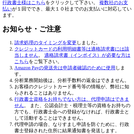
行政書士様はこちら
をクリックして下さい。
複数社のお支
払い
が１回ででき、最大１０社までのお支払いに対応してい
ます。
お知らせ・ご注意
請求処理のタイミングを変更
しました。
クレジットカードの利用明細書等は適格請求書には該
当しません
。
適格請求書（インボイス）が必要な方は
こちら
をご覧下さい。
Amazon Payの発送先は申請者確認のために使用
しま
す。
分析業務開始後は、分析手数料の返金はできません
。
お客様のクレジットカード番号等の情報が、弊社に知
らされることはありません。
行政書士資格をお持ちでない方は、代理申請はできま
せん
。 また、公認会計士・税理士等の資格をお持ちの
方でも、行政書士会への登録がなければ、行政書士と
して活動することはできません。
代理申請の場合、なりすまし申請を防ぐために、行政
書士登録された住所に結果通知書を発送します。