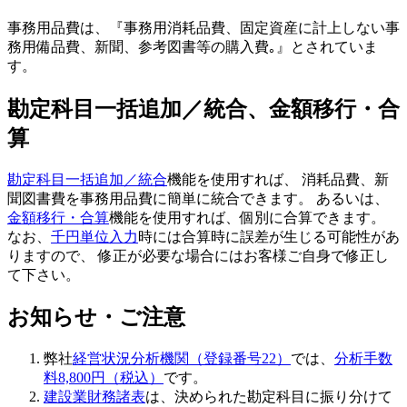
事務用品費は、『事務用消耗品費、固定資産に計上しない事
務用備品費、新聞、参考図書等の購入費｡』とされていま
す。
勘定科目一括追加／統合、金額移行・合
算
勘定科目一括追加／統合
機能を使用すれば、 消耗品費、新
聞図書費を事務用品費に簡単に統合できます。 あるいは、
金額移行・合算
機能を使用すれば、個別に合算できます。
なお、
千円単位入力
時には
合算
時に誤差が生じる可能性があ
りますので、 修正が必要な場合にはお客様ご自身で修正し
て下さい。
お知らせ・ご注意
弊社
経営状況分析機関（登録番号22）
では、
分析手数
料8,800円（税込）
です。
建設業財務諸表
は、決められた勘定科目に振り分けて