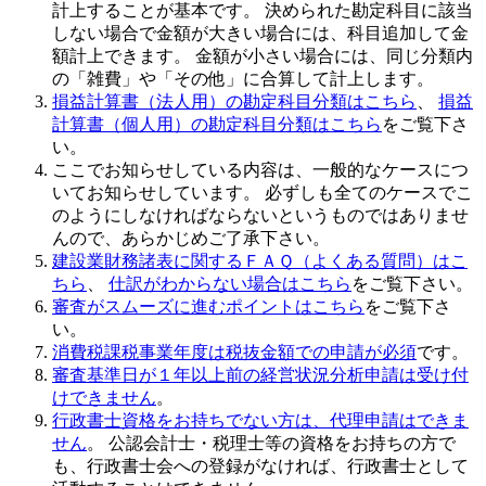
計上することが基本です。 決められた勘定科目に該当
しない場合で金額が大きい場合には、科目追加して金
額計上できます。 金額が小さい場合には、同じ分類内
の「雑費」や「その他」に合算して計上します。
損益計算書（法人用）の勘定科目分類はこちら
、
損益
計算書（個人用）の勘定科目分類はこちら
をご覧下さ
い。
ここでお知らせしている内容は、一般的なケースにつ
いてお知らせしています。 必ずしも全てのケースでこ
のようにしなければならないというものではありませ
んので、あらかじめご了承下さい。
建設業財務諸表に関するＦＡＱ（よくある質問）はこ
ちら
、
仕訳がわからない場合はこちら
をご覧下さい。
審査がスムーズに進むポイントはこちら
をご覧下さ
い。
消費税課税事業年度は税抜金額での申請が必須
です。
審査基準日が１年以上前の経営状況分析申請は受け付
けできません
。
行政書士資格をお持ちでない方は、代理申請はできま
せん
。 公認会計士・税理士等の資格をお持ちの方で
も、行政書士会への登録がなければ、行政書士として