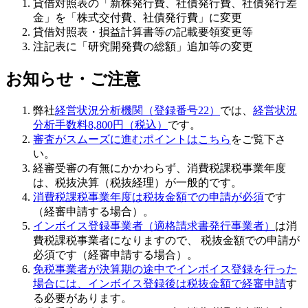
貸借対照表の「新株発行費、社債発行費、社債発行差
金」を「株式交付費、社債発行費」に変更
貸借対照表・損益計算書等の記載要領変更等
注記表に「研究開発費の総額」追加等の変更
お知らせ・ご注意
弊社
経営状況分析機関（登録番号22）
では、
経営状況
分析手数料8,800円（税込）
です。
審査がスムーズに進むポイントはこちら
をご覧下さ
い。
経審受審の有無にかかわらず、消費税課税事業年度
は、税抜決算（税抜経理）が一般的です。
消費税課税事業年度は税抜金額での申請が必須
です
（経審申請する場合）。
インボイス登録事業者（適格請求書発行事業者）
は消
費税課税事業者になりますので、 税抜金額での申請が
必須です（経審申請する場合）。
免税事業者が決算期の途中でインボイス登録を行った
場合には、インボイス登録後は税抜金額で経審申請
す
る必要があります。