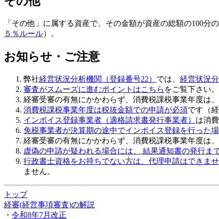
その他
「その他」に属する資産で、その金額が資産の総額の100分
５％ルール
）。
お知らせ・ご注意
弊社
経営状況分析機関（登録番号22）
では、
経営状況分
審査がスムーズに進むポイントはこちら
をご覧下さい。
経審受審の有無にかかわらず、消費税課税事業年度は、
消費税課税事業年度は税抜金額での申請が必須
です（経
インボイス登録事業者（適格請求書発行事業者）
は消費
免税事業者が決算期の途中でインボイス登録を行った場
経審受審の有無にかかわらず、
消費税課税事業年度は、
虚偽の申請
が疑われる場合には、 結果通知書の発行ま
行政書士資格をお持ちでない方は、代理申請はできませ
ません。
トップ
経審(経営事項審査)の解説
・
令和8年7月改正