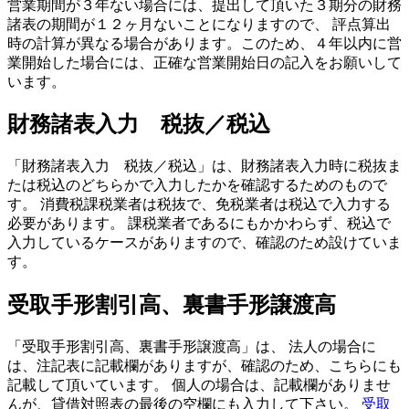
営業期間が３年ない場合には、提出して頂いた３期分の財務
諸表の期間が１２ヶ月ないことになりますので、 評点算出
時の計算が異なる場合があります。このため、４年以内に営
業開始した場合には、正確な営業開始日の記入をお願いして
います。
財務諸表入力 税抜／税込
「財務諸表入力 税抜／税込」は、財務諸表入力時に税抜ま
たは税込のどちらかで入力したかを確認するためのもので
す。 消費税課税業者は税抜で、免税業者は税込で入力する
必要があります。
課税業者であるにもかかわらず、税込で
入力
しているケースがありますので、確認のため設けていま
す。
受取手形割引高、裏書手形譲渡高
「受取手形割引高、裏書手形譲渡高」は、
法人
の場合に
は、注記表に記載欄がありますが、確認のため、こちらにも
記載して頂いています。 個人の場合は、記載欄がありませ
んが、貸借対照表の最後の空欄にも入力して下さい。
受取