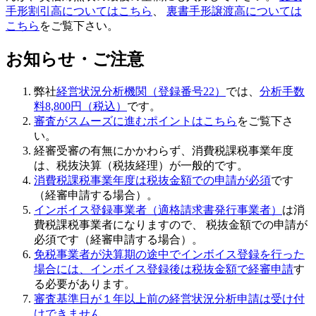
手形割引高についてはこちら
、
裏書手形譲渡高については
こちら
をご覧下さい。
お知らせ・ご注意
弊社
経営状況分析機関（登録番号22）
では、
分析手数
料8,800円（税込）
です。
審査がスムーズに進むポイントはこちら
をご覧下さ
い。
経審受審の有無にかかわらず、
消費税課税事業年度
は、税抜決算（税抜経理）が一般的
です。
消費税課税事業年度は税抜金額での申請が必須
です
（経審申請する場合）。
インボイス登録事業者（適格請求書発行事業者）
は消
費税課税事業者になりますので、 税抜金額での申請が
必須です（経審申請する場合）。
免税事業者が決算期の途中でインボイス登録を行った
場合には、インボイス登録後は税抜金額で経審申請
す
る必要があります。
審査基準日が１年以上前の経営状況分析申請は受け付
けできません
。