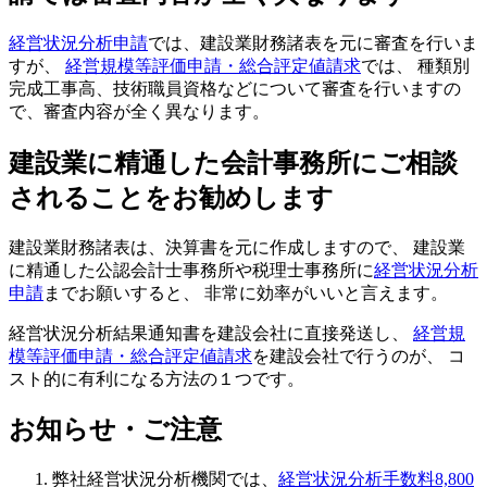
経営状況分析申請
では、建設業財務諸表を元に審査を行いま
すが、
経営規模等評価申請・総合評定値請求
では、 種類別
完成工事高、技術職員資格などについて審査を行いますの
で、審査内容が全く異なります。
建設業に精通した会計事務所にご相談
されることをお勧めします
建設業財務諸表は、決算書を元に作成しますので、 建設業
に精通した公認会計士事務所や税理士事務所に
経営状況分析
申請
までお願いすると、 非常に効率がいいと言えます。
経営状況分析結果通知書を建設会社に直接発送し、
経営規
模等評価申請・総合評定値請求
を建設会社で行うのが、 コ
スト的に有利になる方法の１つです。
お知らせ・ご注意
弊社経営状況分析機関では、
経営状況分析手数料8,800