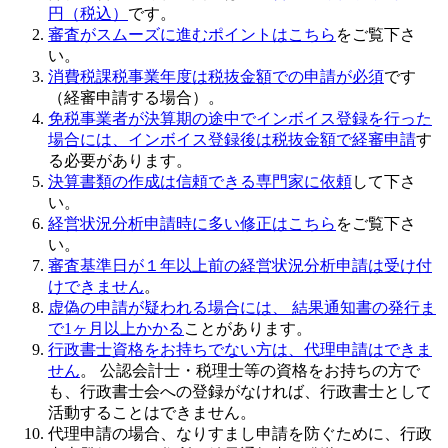
円（税込）
です。
審査がスムーズに進むポイントはこちら
をご覧下さ
い。
消費税課税事業年度は税抜金額での申請が必須
です
（経審申請する場合）。
免税事業者が決算期の途中でインボイス登録を行った
場合には、インボイス登録後は税抜金額で経審申請
す
る必要があります。
決算書類の作成は信頼できる専門家に依頼
して下さ
い。
経営状況分析申請時に多い修正はこちら
をご覧下さ
い。
審査基準日が１年以上前の経営状況分析申請は受け付
けできません
。
虚偽の申請
が疑われる場合には、 結果通知書の発行ま
で1ヶ月以上かかる
ことがあります。
行政書士資格をお持ちでない方は、代理申請はできま
せん
。 公認会計士・税理士等の資格をお持ちの方で
も、行政書士会への登録がなければ、行政書士として
活動することはできません。
代理申請の場合、なりすまし申請を防ぐために、行政