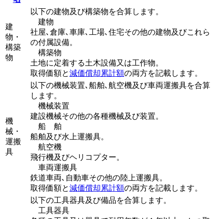
以下の建物及び構築物を合算します。
建物
建
社屋､倉庫､車庫､工場､住宅その他の建物及びこれら
物・
の付属設備。
構築
構築物
物
土地に定着する土木設備又は工作物。
取得価額と
減価償却累計額
の両方を記載します。
以下の機械装置､船舶､航空機及び車両運搬具を合算
します。
機械装置
建設機械その他の各種機械及び装置。
機
船 舶
械・
船舶及び水上運搬具。
運搬
航空機
具
飛行機及びヘリコプター。
車両運搬具
鉄道車両､自動車その他の陸上運搬具。
取得価額と
減価償却累計額
の両方を記載します。
以下の工具器具及び備品を合算します。
工具器具