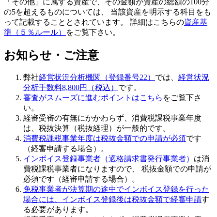
「その他」に属する資産で、その金額が資産の総額の100分
の5を超えるものについては、 当該資産を明示する科目をも
って記載することとされています。 詳細はこちらの
資産基
準（５％ルール）
をご覧下さい。
お知らせ・ご注意
弊社
経営状況分析機関（登録番号22）
では、
経営状況
分析手数料8,800円（税込）
です。
審査がスムーズに進むポイントはこちら
をご覧下さ
い。
経審受審の有無にかかわらず、消費税課税事業年度
は、税抜決算（税抜経理）が一般的です。
消費税課税事業年度は税抜金額での申請が必須
です
（経審申請する場合）。
インボイス登録事業者（適格請求書発行事業者）
は消
費税課税事業者になりますので、 税抜金額での申請が
必須です（経審申請する場合）。
免税事業者が決算期の途中でインボイス登録を行った
場合には、インボイス登録後は税抜金額で経審申請
す
る必要があります。