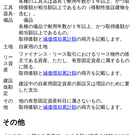
各種の工具又は器具で耐用年数が１年以上、かつ取
工具
得価額が相当額以上であるもの（移動性仮設建物を
器具･
含む）。
備品
備品
各種の備品で耐用年数が１年以上、かつ取得価額が
相当額以上であるもの。
取得価額と
減価償却累計額
の両方を記載します。
土地
自家用の土地
ファイナンス・リース取引におけるリース物件の借
リー
主である資産。ただし、有形固定資産に属するもの
ス資
に限る。
産
取得価額と
減価償却累計額
の両方を記載します。
建設
建設中の自家用固定資産の新設又は増設のために要
仮勘
した支出
定
その
他の有形固定資産科目に属さないもの。
他
取得価額と
減価償却累計額
の両方を記載します。
その他