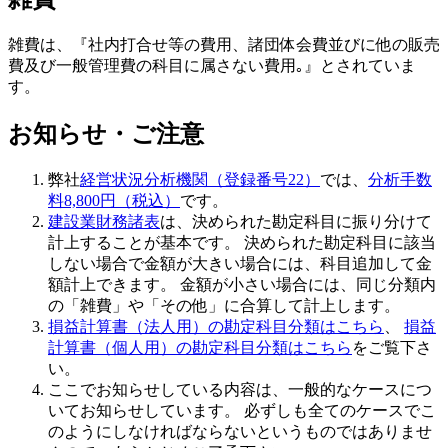
雑費は、『社内打合せ等の費用、諸団体会費並びに他の販売
費及び一般管理費の科目に属さない費用｡』とされていま
す。
お知らせ・ご注意
弊社
経営状況分析機関（登録番号22）
では、
分析手数
料8,800円（税込）
です。
建設業財務諸表
は、決められた勘定科目に振り分けて
計上することが基本です。 決められた勘定科目に該当
しない場合で金額が大きい場合には、科目追加して金
額計上できます。 金額が小さい場合には、同じ分類内
の「雑費」や「その他」に合算して計上します。
損益計算書（法人用）の勘定科目分類はこちら
、
損益
計算書（個人用）の勘定科目分類はこちら
をご覧下さ
い。
ここでお知らせしている内容は、一般的なケースにつ
いてお知らせしています。 必ずしも全てのケースでこ
のようにしなければならないというものではありませ