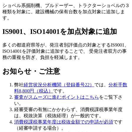
ショベル系掘削機、ブルドーザー、トラクターショベルの３
種類を対象に、建設機械の保有台数を加点対象に追加しま
す。
IS9001、ISO14001を加点対象に追加
多くの都道府県等が、発注者別評価点の対象とするIS9001、
ISO14001を評価対象に追加することで、 受発注者双方の事
務の重複を防ぎ、負担を軽減します。
お知らせ・ご注意
弊社
経営状況分析機関（登録番号22）
では、
分析手数
料8,800円（税込）
です。
審査がスムーズに進むポイントはこちら
をご覧下さ
い。
経審受審の有無にかかわらず、
消費税課税事業年度
は、税抜決算（税抜経理）が一般的
です。
消費税課税事業年度は税抜金額での申請が必須
です
（経審申請する場合）。