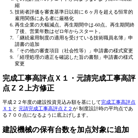
縮
技術者評価を審査基準日以前に６ヶ月を超える恒常的
雇用関係にある者に厳格化
再生企業の大幅減点。再生期間中は-60点。再生期間終
了後、営業年数はゼロ年からスタート。
「継続雇用制度の適用を受けている技術職員名簿」申
請書の追加
「その他の審査項目（社会性等）」申請書の様式変更
「経理処理の適正を確認した旨の書類」申請書の様式
変更
完成工事高評点Ｘ１・元請完成工事高評
点Ｚ２上方修正
平成２２年度の建設投資見込み額を基にして
完成工事高評点
Ｘ１
と
元請完成工事高評点Ｚ２
が 制度設計時の平均点であ
る７００点になるように底上げします。
建設機械の保有台数を加点対象に追加