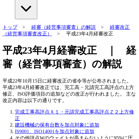
トップ
>
経審（経営事項審査）の解説
>
経審改正
（経営事項審査改正）
> 平成23年4月経審改正
平成23年4月経審改正 ｜ 経
審（経営事項審査）の解説
平成22年10月15日に経審改正の省令等が公布されました。
平成23年4月経審改正では、完工高・元請完工高評点の上方
修正、ISO評価項目の追加などの改正が行われました。 主な
改正内容は以下の通りです。
完成工事高評点Ｘ１・元請完成工事高評点Ｚ２上方修
正
建設機械の保有台数を加点対象に追加
IS9001、ISO14001を加点対象に追加
その他評点Wのウェイトが高まらないように95%に圧