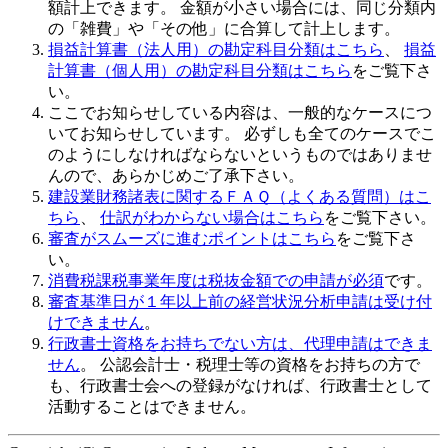
額計上できます。 金額が小さい場合には、同じ分類内
の「雑費」や「その他」に合算して計上します。
損益計算書（法人用）の勘定科目分類はこちら
、
損益
計算書（個人用）の勘定科目分類はこちら
をご覧下さ
い。
ここでお知らせしている内容は、一般的なケースにつ
いてお知らせしています。 必ずしも全てのケースでこ
のようにしなければならないというものではありませ
んので、あらかじめご了承下さい。
建設業財務諸表に関するＦＡＱ（よくある質問）はこ
ちら
、
仕訳がわからない場合はこちら
をご覧下さい。
審査がスムーズに進むポイントはこちら
をご覧下さ
い。
消費税課税事業年度は税抜金額での申請が必須
です。
審査基準日が１年以上前の経営状況分析申請は受け付
けできません
。
行政書士資格をお持ちでない方は、代理申請はできま
せん
。 公認会計士・税理士等の資格をお持ちの方で
も、行政書士会への登録がなければ、行政書士として
活動することはできません。