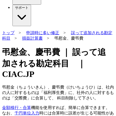
サポート
トップ
>
申請時に多い修正
>
誤って追加される勘定
科目
>
損益計算書
> 弔慰金、慶弔費
弔慰金、慶弔費 ｜ 誤って追
加される勘定科目 ｜
CIAC.JP
弔慰金（ちょういきん）、慶弔費（けいちょうひ）は、社内
の人に対するものは「福利厚生費」に、社外の人に対するも
のは「交際費」に合算して、 科目削除して下さい。
金額移行・合算
機能を使用すれば、簡単に合算できます。
なお、
千円単位入力
時には
合算
時に誤差が生じる可能性があ