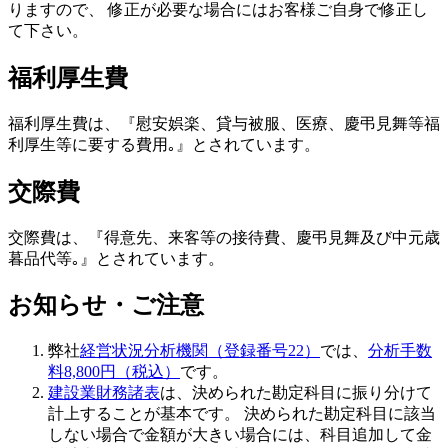
りますので、 修正が必要な場合にはお客様ご自身で修正し
て下さい。
福利厚生費
福利厚生費は、『慰安娯楽、貸与被服、医療、慶弔見舞等福
利厚生等に要する費用｡』とされています。
交際費
交際費は、『得意先、来客等の接待費、慶弔見舞及び中元歳
暮品代等｡』とされています。
お知らせ・ご注意
弊社
経営状況分析機関（登録番号22）
では、
分析手数
料8,800円（税込）
です。
建設業財務諸表
は、決められた勘定科目に振り分けて
計上することが基本です。 決められた勘定科目に該当
しない場合で金額が大きい場合には、科目追加して金