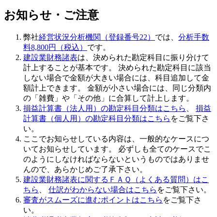
お知らせ・ご注意
弊社
経営状況分析機関（登録番号22）
では、
分析手数
料8,800円（税込）
です。
建設業財務諸表
は、決められた勘定科目に振り分けて
計上することが基本です。 決められた勘定科目に該当
しない場合で金額が大きい場合には、科目追加して金
額計上できます。 金額が小さい場合には、同じ分類内
の「雑費」や「その他」に合算して計上します。
損益計算書（法人用）の勘定科目分類はこちら
、
損益
計算書（個人用）の勘定科目分類はこちら
をご覧下さ
い。
ここでお知らせしている内容は、一般的なケースにつ
いてお知らせしています。 必ずしも全てのケースでこ
のようにしなければならないというものではありませ
んので、あらかじめご了承下さい。
建設業財務諸表に関するＦＡＱ（よくある質問）はこ
ちら
、
仕訳がわからない場合はこちら
をご覧下さい。
審査がスムーズに進むポイントはこちら
をご覧下さ
い。