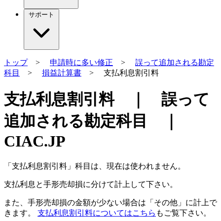
サポート
トップ
>
申請時に多い修正
>
誤って追加される勘定
科目
>
損益計算書
> 支払利息割引料
支払利息割引料 ｜ 誤って
追加される勘定科目 ｜
CIAC.JP
「支払利息割引料」科目は、現在は使われません。
支払利息
と
手形売却損
に分けて計上して下さい。
また、手形売却損の金額が少ない場合は「その他」に計上で
きます。
支払利息割引料についてはこちら
もご覧下さい。