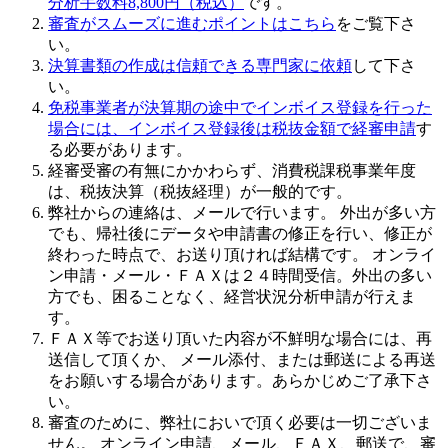
分析手数料8,800円（税込）
です。
審査がスムーズに進むポイントはこちら
をご覧下さ
い。
決算書類の作成は信頼できる専門家に依頼
して下さ
い。
免税事業者が決算期の途中でインボイス登録を行った
場合には、インボイス登録後は税抜金額で経審申請
す
る必要があります。
経審受審の有無にかかわらず、消費税課税事業年度
は、税抜決算（税抜経理）が一般的です。
弊社からの連絡は、
メール
で行います。 外出が多い方
でも、帰社後にデータや申請書の修正を行い、修正が
終わった時点で、お送り頂ければ結構です。 オンライ
ン申請・メール・ＦＡＸは２４時間受信。外出の多い
方でも、困ることなく、経営状況分析申請が行えま
す。
ＦＡＸ等でお送り頂いた内容が
不鮮明な場合
には、再
送信して頂くか、 メール添付、または郵送による再送
をお願いする場合があります。あらかじめご了承下さ
い。
審査のために、
弊社においで頂く必要は一切ございま
せん
。 オンライン申請、メール、ＦＡＸ、郵送で、審