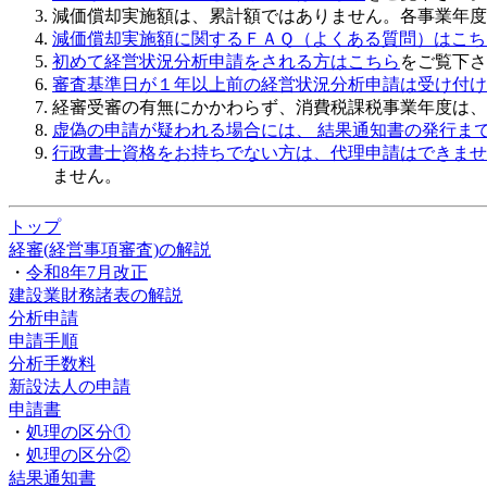
減価償却実施額は、
累計額
ではありません。
各事業年度
減価償却実施額に関するＦＡＱ（よくある質問）はこち
初めて経営状況分析申請をされる方はこちら
をご覧下さ
審査基準日が１年以上前の経営状況分析申請は受け付け
経審受審の有無にかかわらず、
消費税課税事業年度は、
虚偽の申請
が疑われる場合には、 結果通知書の発行ま
行政書士資格をお持ちでない方は、代理申請はできませ
ません。
トップ
経審(経営事項審査)の解説
・
令和8年7月改正
建設業財務諸表の解説
分析申請
申請手順
分析手数料
新設法人の申請
申請書
・
処理の区分①
・
処理の区分②
結果通知書