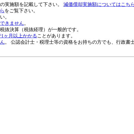
の実施額
を記載して下さい。
減価償却
実施
額についてはこち
ら
をご覧下さい。
い。
できません
。
税抜決算（税抜経理）が一般的
です。
で1ヶ月以上かかる
ことがあります。
ん
。 公認会計士・税理士等の資格をお持ちの方でも、行政書