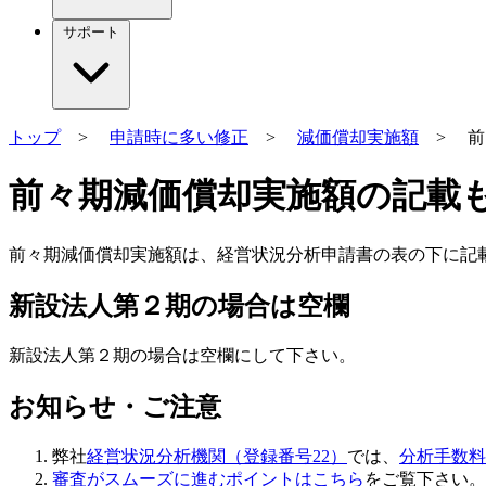
サポート
トップ
>
申請時に多い修正
>
減価償却実施額
> 前
前々期減価償却実施額の記載もれ
前々期減価償却実施額は、経営状況分析申請書の表の下に記
新設法人第２期の場合は空欄
新設法人第２期の場合は空欄にして下さい。
お知らせ・ご注意
弊社
経営状況分析機関（登録番号22）
では、
分析手数料8
審査がスムーズに進むポイントはこちら
をご覧下さい。