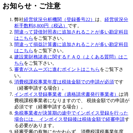
お知らせ・ご注意
弊社
経営状況分析機関（登録番号22）
は、
経営状況分
析手数料8,800円（税込）
です。
間違って貸借対照表に追加されることが多い勘定科目
はこちら
をご覧下さい。
間違って損益計算書に追加されることが多い勘定科目
はこちら
をご覧下さい。
建設業財務諸表に関するＦＡＱ（よくある質問）はこ
ちら
をご覧下さい。
審査がスムーズに進むポイントはこちら
をご覧下さ
い。
消費税課税事業年度は税抜金額での申請が必須
です
（経審申請する場合）。
インボイス登録事業者（適格請求書発行事業者）
は消
費税課税事業者になりますので、 税抜金額での申請が
必須です（経審申請する場合）。
免税事業者が決算期の途中でインボイス登録を行った
場合には、 インボイス登録後は税抜金額で経審申請
す
る必要があります。
経審受審の有無にかかわらず、
消費税課税事業年度